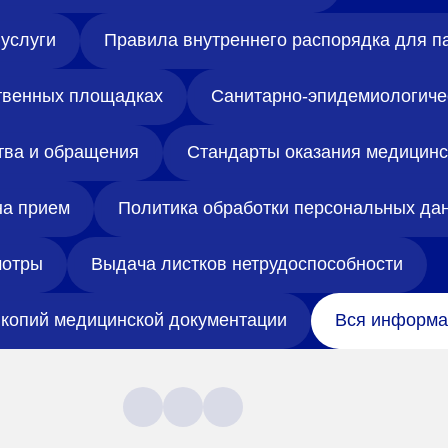
Адрес
услуги
Правила внутреннего распорядка для п
399000, г. Липецк, П
Ленинский лесхоз, к
твенных площадках
Санитарно-эпидемиологиче
Понедельник — четверг
08:00–16:45
перерыв 12:00–12:30
тва и обращения
Стандарты оказания медицин
Пятница
08:00–15:45
перерыв 12:00–12:30
на прием
Политика обработки персональных да
Администратор
+7 (4742) 72-73-31
отры
Выдача листков нетрудоспособности
копий медицинской документации
Вся информа