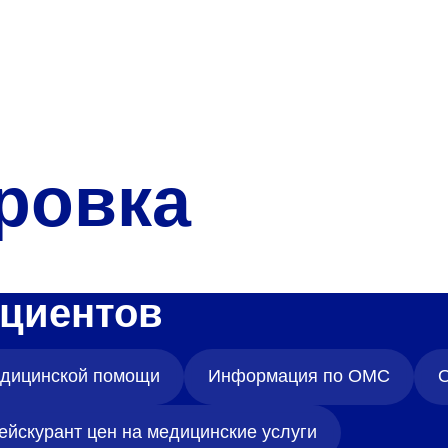
О нас
Закупки
Направления деятельн
Прейскурант цен
ровка
Контакты
циентов
Версия для слабовид
медицинской помощи
Информация по ОМС
О
Санаторий-пр
ейскурант цен на медицинские услуги