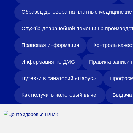
Адрес
Образец договора на платные медицинские 
398005, г. Липецк, пл. Металлургов, 1
Понедельник — пятница 7:30–20:00
Служба доврачебной помощи на производс
Суббота 08:00–16:00
Правовая информация
Контроль качес
Информация по ДМС
Правила записи 
Регистратура
+7 (4742) 55-55-43
Путевки в санаторий «Парус»
Профосм
Как получить налоговый вычет
Выдача 