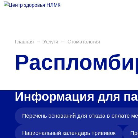
Врачи
Услуги
Анализы
Главная
Услуги
Стоматология
Распломби
Диагностика
Акции
Пациентам
Информация для па
Вакансии
Перечень оснований для отказа в оплате 
Центр здоровья НЛМК
Национальный календарь прививок
Пр