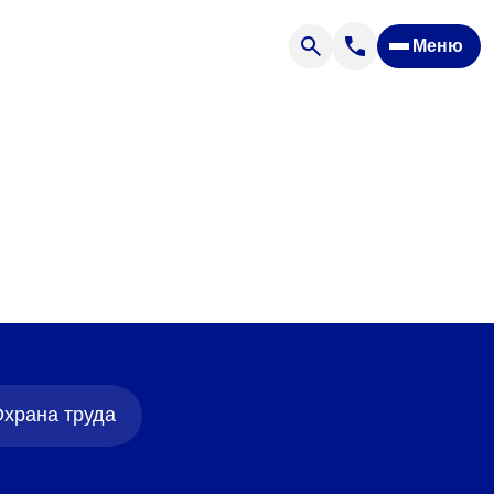
Меню
Отзывы
Вопрос — ответ
ости
Новости
Спроси врача
ящих
храна труда
офилакторий «Парус»