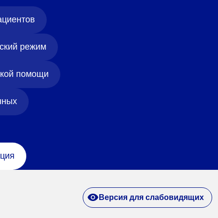
ациентов
лехановское лесничество,
вартал 67
ский режим
ской помощи
нных
ция
Версия для слабовидящих