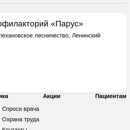
офилакторий «Парус»
Плехановское лесничество, Ленинский
ика
Акции
Пациентам
Спроси врача
Охрана труда
Контакты