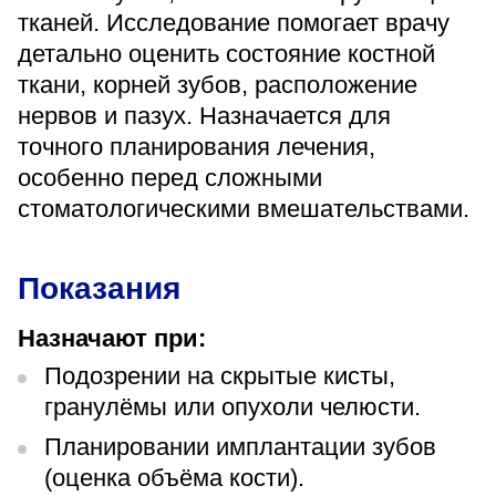
«Парус»
тканей. Исследование помогает врачу
детально оценить состояние костной
Адрес
ткани, корней зубов, расположение
399000, г. Липецк, Плехановское лесничество,
Ленинский лесхоз, квартал 67
нервов и пазух. Назначается для
Понедельник — четверг
точного планирования лечения,
08:00–16:45
перерыв 12:00–12:30
особенно перед сложными
стоматологическими вмешательствами.
Пятница
08:00–15:45
перерыв 12:00–12:30
Администратор
Показания
+7 (4742) 72-73-31
Назначают при:
Подозрении на скрытые кисты,
гранулёмы или опухоли челюсти.
Планировании имплантации зубов
Версия для слабовидящих
(оценка объёма кости).