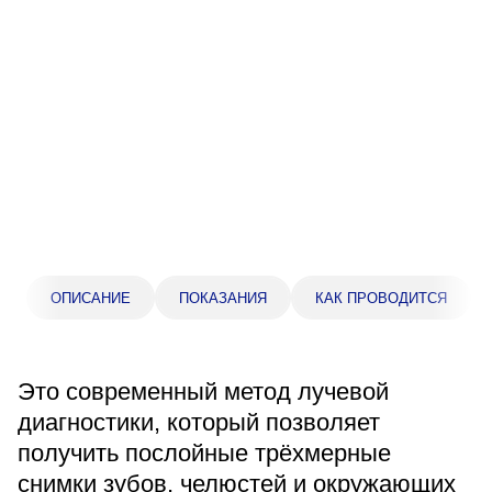
Прейскурант цен
Спроси врача
Контакты
Центр здоровья НЛМК
Адрес
398005, г. Липецк, пл. Металлургов, 1
ОПИСАНИЕ
ПОКАЗАНИЯ
КАК ПРОВОДИТСЯ
Понедельник — пятница 7:30–20:00
Суббота 08:00–16:00
Регистратура
Это современный метод лучевой
+7 (4742) 55-55-43
диагностики, который позволяет
получить послойные трёхмерные
Санаторий-профилакторий
снимки зубов, челюстей и окружающих