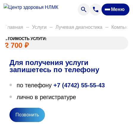
Анализы
Меню
Диагностика
Акции
Главная
Услуги
Лучевая диагностика
Компьюте
Пациентам
СТОИМОСТЬ УСЛУГИ:
Вакансии
2 700
₽
Для получения услуги
О нас
запишетесь по телефону
Отзывы
по телефону
+7 (4742) 55-55-43
Закупки
лично в регистратуре
Вопрос — ответ
Направления деятельности
Позвонить
Новости